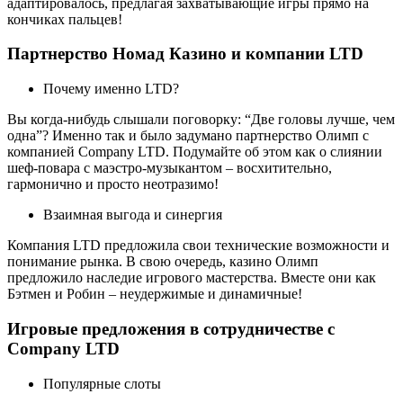
адаптировалось, предлагая захватывающие игры прямо на
кончиках пальцев!
Партнерство Номад Казино и компании LTD
Почему именно LTD?
Вы когда-нибудь слышали поговорку: “Две головы лучше, чем
одна”? Именно так и было задумано партнерство Олимп с
компанией Company LTD. Подумайте об этом как о слиянии
шеф-повара с маэстро-музыкантом – восхитительно,
гармонично и просто неотразимо!
Взаимная выгода и синергия
Компания LTD предложила свои технические возможности и
понимание рынка. В свою очередь, казино Олимп
предложило наследие игрового мастерства. Вместе они как
Бэтмен и Робин – неудержимые и динамичные!
Игровые предложения в сотрудничестве с
Company LTD
Популярные слоты